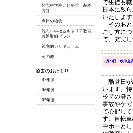
で生徒も職
雄志中学校いじめ防止基本
日本に残ら
方針
いたします
今日の給食
そのあと
ごし方につ
雄志中学校区キャリア教育
共通取組プラン
て、充実し
視覚的カリキュラム
その他
7月23日 牧中
過去のおたより
R7年度
酷暑日が
います。特
R6年度
校時の暑さ
R5年度
事故やケガ
て心配して
す。自転車
中ボーとし