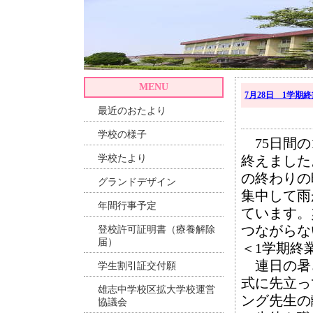
MENU
7月28日 1学期
最近のおたより
学校の様子
75日間の
学校たより
終えました
の終わりの
グランドデザイン
集中して雨
年間行事予定
ています。
つながらな
登校許可証明書（療養解除
届）
＜1学期終
連日の暑
学生割引証交付願
式に先立っ
雄志中学校区拡大学校運営
ング先生の
協議会